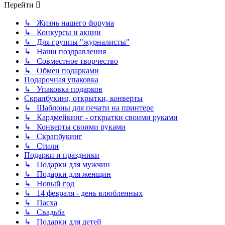
Перейти
↳ Жизнь нашего форума
↳ Конкурсы и акции
↳ Для группы "журналисты"
↳ Наши поздравления
↳ Совместное творчество
↳ Обмен подарками
Подарочная упаковка
↳ Упаковка подарков
Скрапбукинг, открытки, конверты
↳ Шаблоны для печати на принтере
↳ Кардмейкинг - открытки своими руками
↳ Конверты своими руками
↳ Скрапбукинг
↳ Стили
Подарки и праздники
↳ Подарки для мужчин
↳ Подарки для женщин
↳ Новый год
↳ 14 февраля - день влюбленных
↳ Пасха
↳ Свадьба
↳ Подарки для детей