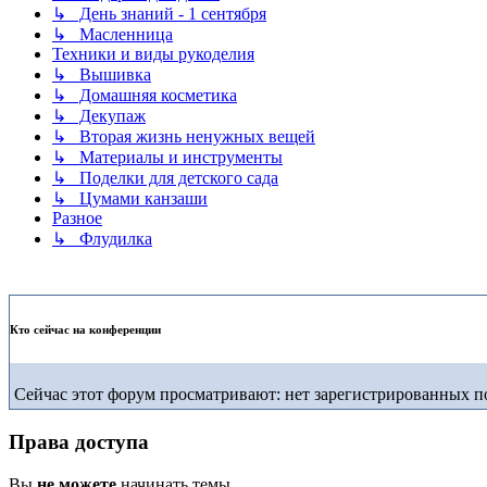
↳ День знаний - 1 сентября
↳ Масленница
Техники и виды рукоделия
↳ Вышивка
↳ Домашняя косметика
↳ Декупаж
↳ Вторая жизнь ненужных вещей
↳ Материалы и инструменты
↳ Поделки для детского сада
↳ Цумами канзаши
Разное
↳ Флудилка
Кто сейчас на конференции
Сейчас этот форум просматривают: нет зарегистрированных по
Права доступа
Вы
не можете
начинать темы