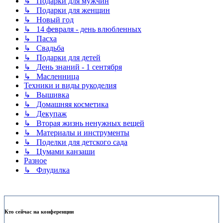
↳ Подарки для мужчин
↳ Подарки для женщин
↳ Новый год
↳ 14 февраля - день влюбленных
↳ Пасха
↳ Свадьба
↳ Подарки для детей
↳ День знаний - 1 сентября
↳ Масленница
Техники и виды рукоделия
↳ Вышивка
↳ Домашняя косметика
↳ Декупаж
↳ Вторая жизнь ненужных вещей
↳ Материалы и инструменты
↳ Поделки для детского сада
↳ Цумами канзаши
Разное
↳ Флудилка
Кто сейчас на конференции