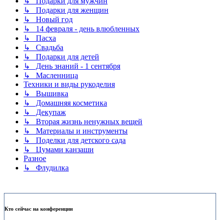
↳ Подарки для мужчин
↳ Подарки для женщин
↳ Новый год
↳ 14 февраля - день влюбленных
↳ Пасха
↳ Свадьба
↳ Подарки для детей
↳ День знаний - 1 сентября
↳ Масленница
Техники и виды рукоделия
↳ Вышивка
↳ Домашняя косметика
↳ Декупаж
↳ Вторая жизнь ненужных вещей
↳ Материалы и инструменты
↳ Поделки для детского сада
↳ Цумами канзаши
Разное
↳ Флудилка
Кто сейчас на конференции