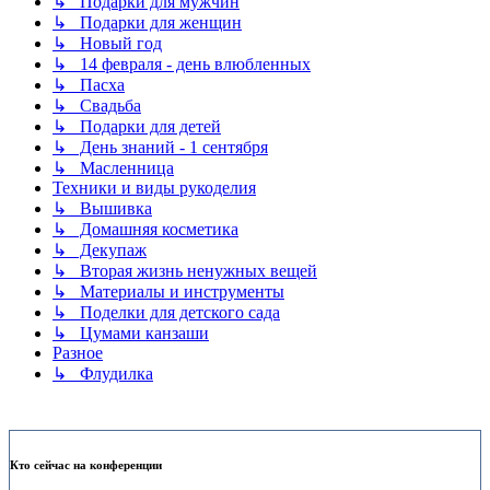
↳ Подарки для мужчин
↳ Подарки для женщин
↳ Новый год
↳ 14 февраля - день влюбленных
↳ Пасха
↳ Свадьба
↳ Подарки для детей
↳ День знаний - 1 сентября
↳ Масленница
Техники и виды рукоделия
↳ Вышивка
↳ Домашняя косметика
↳ Декупаж
↳ Вторая жизнь ненужных вещей
↳ Материалы и инструменты
↳ Поделки для детского сада
↳ Цумами канзаши
Разное
↳ Флудилка
Кто сейчас на конференции