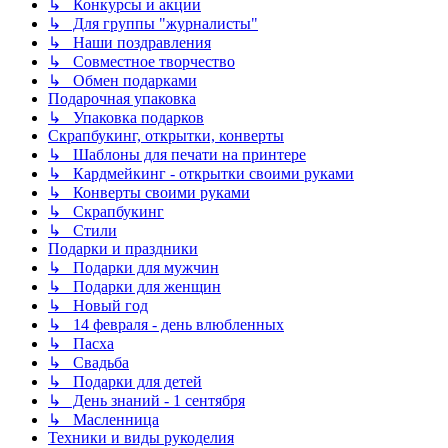
↳ Конкурсы и акции
↳ Для группы "журналисты"
↳ Наши поздравления
↳ Совместное творчество
↳ Обмен подарками
Подарочная упаковка
↳ Упаковка подарков
Скрапбукинг, открытки, конверты
↳ Шаблоны для печати на принтере
↳ Кардмейкинг - открытки своими руками
↳ Конверты своими руками
↳ Скрапбукинг
↳ Стили
Подарки и праздники
↳ Подарки для мужчин
↳ Подарки для женщин
↳ Новый год
↳ 14 февраля - день влюбленных
↳ Пасха
↳ Свадьба
↳ Подарки для детей
↳ День знаний - 1 сентября
↳ Масленница
Техники и виды рукоделия