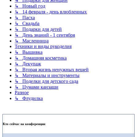
↳ Подарки для женщин
↳ Новый год
↳ 14 февраля - день влюбленных
↳ Пасха
↳ Свадьба
↳ Подарки для детей
↳ День знаний - 1 сентября
↳ Масленница
Техники и виды рукоделия
↳ Вышивка
↳ Домашняя косметика
↳ Декупаж
↳ Вторая жизнь ненужных вещей
↳ Материалы и инструменты
↳ Поделки для детского сада
↳ Цумами канзаши
Разное
↳ Флудилка
Кто сейчас на конференции