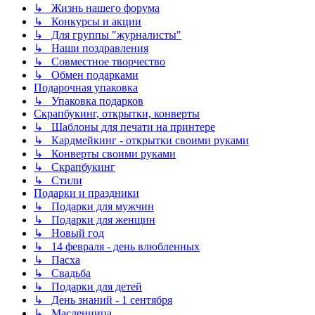
↳ Жизнь нашего форума
↳ Конкурсы и акции
↳ Для группы "журналисты"
↳ Наши поздравления
↳ Совместное творчество
↳ Обмен подарками
Подарочная упаковка
↳ Упаковка подарков
Скрапбукинг, открытки, конверты
↳ Шаблоны для печати на принтере
↳ Кардмейкинг - открытки своими руками
↳ Конверты своими руками
↳ Скрапбукинг
↳ Стили
Подарки и праздники
↳ Подарки для мужчин
↳ Подарки для женщин
↳ Новый год
↳ 14 февраля - день влюбленных
↳ Пасха
↳ Свадьба
↳ Подарки для детей
↳ День знаний - 1 сентября
↳ Масленница