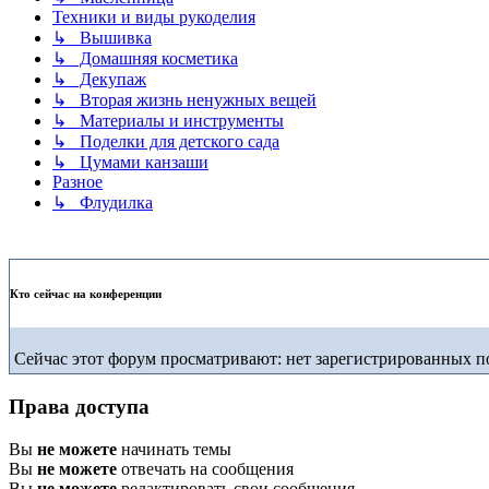
Техники и виды рукоделия
↳ Вышивка
↳ Домашняя косметика
↳ Декупаж
↳ Вторая жизнь ненужных вещей
↳ Материалы и инструменты
↳ Поделки для детского сада
↳ Цумами канзаши
Разное
↳ Флудилка
Кто сейчас на конференции
Сейчас этот форум просматривают: нет зарегистрированных по
Права доступа
Вы
не можете
начинать темы
Вы
не можете
отвечать на сообщения
Вы
не можете
редактировать свои сообщения