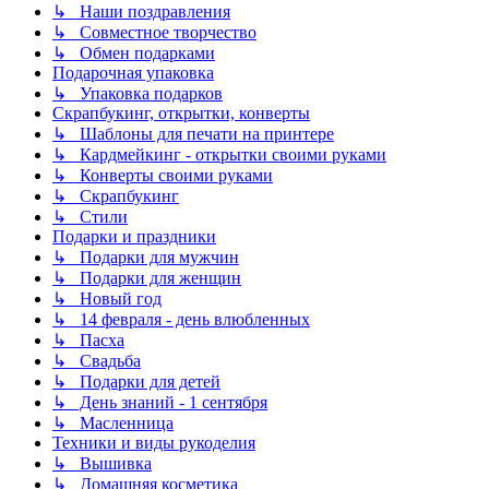
↳ Наши поздравления
↳ Совместное творчество
↳ Обмен подарками
Подарочная упаковка
↳ Упаковка подарков
Скрапбукинг, открытки, конверты
↳ Шаблоны для печати на принтере
↳ Кардмейкинг - открытки своими руками
↳ Конверты своими руками
↳ Скрапбукинг
↳ Стили
Подарки и праздники
↳ Подарки для мужчин
↳ Подарки для женщин
↳ Новый год
↳ 14 февраля - день влюбленных
↳ Пасха
↳ Свадьба
↳ Подарки для детей
↳ День знаний - 1 сентября
↳ Масленница
Техники и виды рукоделия
↳ Вышивка
↳ Домашняя косметика