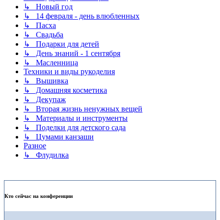
↳ Новый год
↳ 14 февраля - день влюбленных
↳ Пасха
↳ Свадьба
↳ Подарки для детей
↳ День знаний - 1 сентября
↳ Масленница
Техники и виды рукоделия
↳ Вышивка
↳ Домашняя косметика
↳ Декупаж
↳ Вторая жизнь ненужных вещей
↳ Материалы и инструменты
↳ Поделки для детского сада
↳ Цумами канзаши
Разное
↳ Флудилка
Кто сейчас на конференции