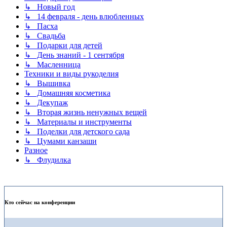
↳ Новый год
↳ 14 февраля - день влюбленных
↳ Пасха
↳ Свадьба
↳ Подарки для детей
↳ День знаний - 1 сентября
↳ Масленница
Техники и виды рукоделия
↳ Вышивка
↳ Домашняя косметика
↳ Декупаж
↳ Вторая жизнь ненужных вещей
↳ Материалы и инструменты
↳ Поделки для детского сада
↳ Цумами канзаши
Разное
↳ Флудилка
Кто сейчас на конференции