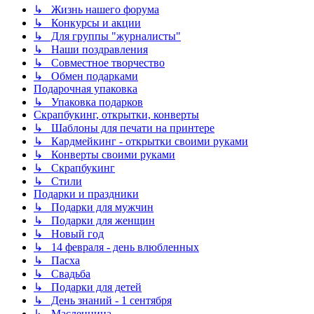
↳ Жизнь нашего форума
↳ Конкурсы и акции
↳ Для группы "журналисты"
↳ Наши поздравления
↳ Совместное творчество
↳ Обмен подарками
Подарочная упаковка
↳ Упаковка подарков
Скрапбукинг, открытки, конверты
↳ Шаблоны для печати на принтере
↳ Кардмейкинг - открытки своими руками
↳ Конверты своими руками
↳ Скрапбукинг
↳ Стили
Подарки и праздники
↳ Подарки для мужчин
↳ Подарки для женщин
↳ Новый год
↳ 14 февраля - день влюбленных
↳ Пасха
↳ Свадьба
↳ Подарки для детей
↳ День знаний - 1 сентября
↳ Масленница