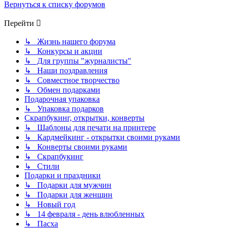
Вернуться к списку форумов
Перейти
↳ Жизнь нашего форума
↳ Конкурсы и акции
↳ Для группы "журналисты"
↳ Наши поздравления
↳ Совместное творчество
↳ Обмен подарками
Подарочная упаковка
↳ Упаковка подарков
Скрапбукинг, открытки, конверты
↳ Шаблоны для печати на принтере
↳ Кардмейкинг - открытки своими руками
↳ Конверты своими руками
↳ Скрапбукинг
↳ Стили
Подарки и праздники
↳ Подарки для мужчин
↳ Подарки для женщин
↳ Новый год
↳ 14 февраля - день влюбленных
↳ Пасха