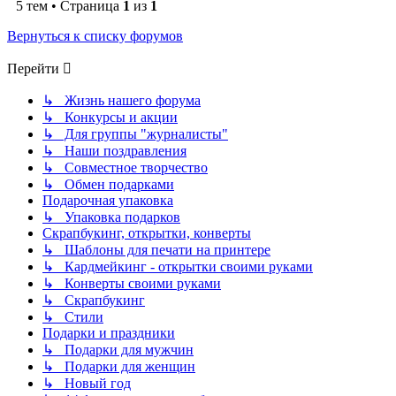
5 тем • Страница
1
из
1
Вернуться к списку форумов
Перейти
↳ Жизнь нашего форума
↳ Конкурсы и акции
↳ Для группы "журналисты"
↳ Наши поздравления
↳ Совместное творчество
↳ Обмен подарками
Подарочная упаковка
↳ Упаковка подарков
Скрапбукинг, открытки, конверты
↳ Шаблоны для печати на принтере
↳ Кардмейкинг - открытки своими руками
↳ Конверты своими руками
↳ Скрапбукинг
↳ Стили
Подарки и праздники
↳ Подарки для мужчин
↳ Подарки для женщин
↳ Новый год