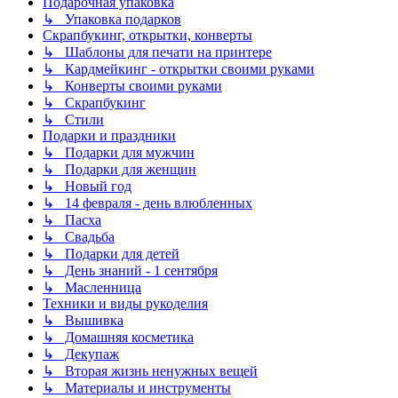
Подарочная упаковка
↳ Упаковка подарков
Скрапбукинг, открытки, конверты
↳ Шаблоны для печати на принтере
↳ Кардмейкинг - открытки своими руками
↳ Конверты своими руками
↳ Скрапбукинг
↳ Стили
Подарки и праздники
↳ Подарки для мужчин
↳ Подарки для женщин
↳ Новый год
↳ 14 февраля - день влюбленных
↳ Пасха
↳ Свадьба
↳ Подарки для детей
↳ День знаний - 1 сентября
↳ Масленница
Техники и виды рукоделия
↳ Вышивка
↳ Домашняя косметика
↳ Декупаж
↳ Вторая жизнь ненужных вещей
↳ Материалы и инструменты