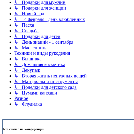
↳ Подарки для мужчин
↳ Подарки для женщин
↳ Новый год
↳ 14 февраля - день влюбленных
↳ Пасха
↳ Свадьба
↳ Подарки для детей
↳ День знаний - 1 сентября
↳ Масленница
Техники и виды рукоделия
↳ Вышивка
↳ Домашняя косметика
↳ Декупаж
↳ Вторая жизнь ненужных вещей
↳ Материалы и инструменты
↳ Поделки для детского сада
↳ Цумами канзаши
Разное
↳ Флудилка
Кто сейчас на конференции