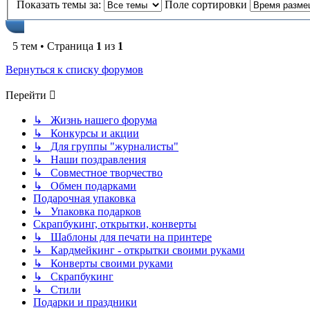
Показать темы за:
Поле сортировки
5 тем • Страница
1
из
1
Вернуться к списку форумов
Перейти
↳ Жизнь нашего форума
↳ Конкурсы и акции
↳ Для группы "журналисты"
↳ Наши поздравления
↳ Совместное творчество
↳ Обмен подарками
Подарочная упаковка
↳ Упаковка подарков
Скрапбукинг, открытки, конверты
↳ Шаблоны для печати на принтере
↳ Кардмейкинг - открытки своими руками
↳ Конверты своими руками
↳ Скрапбукинг
↳ Стили
Подарки и праздники