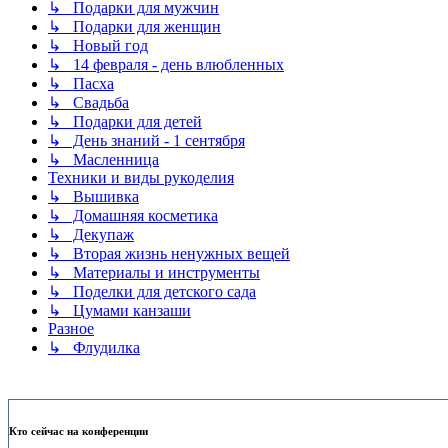
↳ Подарки для мужчин
↳ Подарки для женщин
↳ Новый год
↳ 14 февраля - день влюбленных
↳ Пасха
↳ Свадьба
↳ Подарки для детей
↳ День знаний - 1 сентября
↳ Масленница
Техники и виды рукоделия
↳ Вышивка
↳ Домашняя косметика
↳ Декупаж
↳ Вторая жизнь ненужных вещей
↳ Материалы и инструменты
↳ Поделки для детского сада
↳ Цумами канзаши
Разное
↳ Флудилка
Кто сейчас на конференции