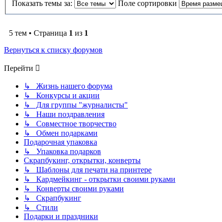
Показать темы за:
Поле сортировки
5 тем • Страница
1
из
1
Вернуться к списку форумов
Перейти
↳ Жизнь нашего форума
↳ Конкурсы и акции
↳ Для группы "журналисты"
↳ Наши поздравления
↳ Совместное творчество
↳ Обмен подарками
Подарочная упаковка
↳ Упаковка подарков
Скрапбукинг, открытки, конверты
↳ Шаблоны для печати на принтере
↳ Кардмейкинг - открытки своими руками
↳ Конверты своими руками
↳ Скрапбукинг
↳ Стили
Подарки и праздники