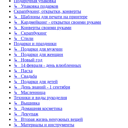
Подарочная упаковка
↳ Упаковка подарков
Скрапбукинг, открытки, конверты
↳ Шаблоны для печати на принтере
↳ Кардмейкинг - открытки своими руками
↳ Конверты своими руками
↳ Скрапбукинг
↳ Стили
Подарки и праздники
↳ Подарки для мужчин
↳ Подарки для женщин
↳ Новый год
↳ 14 февраля - день влюбленных
↳ Пасха
↳ Свадьба
↳ Подарки для детей
↳ День знаний - 1 сентября
↳ Масленница
Техники и виды рукоделия
↳ Вышивка
↳ Домашняя косметика
↳ Декупаж
↳ Вторая жизнь ненужных вещей
↳ Материалы и инструменты