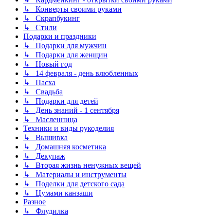
↳ Конверты своими руками
↳ Скрапбукинг
↳ Стили
Подарки и праздники
↳ Подарки для мужчин
↳ Подарки для женщин
↳ Новый год
↳ 14 февраля - день влюбленных
↳ Пасха
↳ Свадьба
↳ Подарки для детей
↳ День знаний - 1 сентября
↳ Масленница
Техники и виды рукоделия
↳ Вышивка
↳ Домашняя косметика
↳ Декупаж
↳ Вторая жизнь ненужных вещей
↳ Материалы и инструменты
↳ Поделки для детского сада
↳ Цумами канзаши
Разное
↳ Флудилка