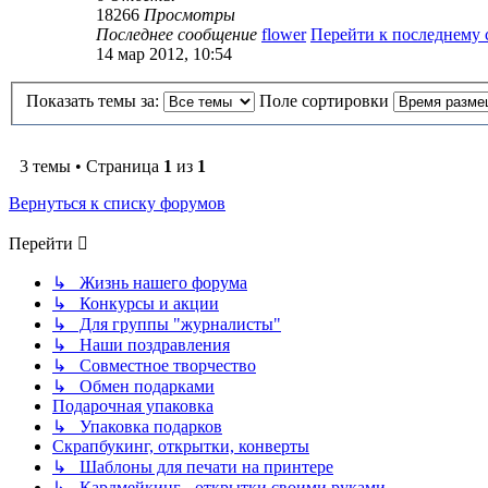
18266
Просмотры
Последнее сообщение
flower
Перейти к последнему
14 мар 2012, 10:54
Показать темы за:
Поле сортировки
3 темы • Страница
1
из
1
Вернуться к списку форумов
Перейти
↳ Жизнь нашего форума
↳ Конкурсы и акции
↳ Для группы "журналисты"
↳ Наши поздравления
↳ Совместное творчество
↳ Обмен подарками
Подарочная упаковка
↳ Упаковка подарков
Скрапбукинг, открытки, конверты
↳ Шаблоны для печати на принтере
↳ Кардмейкинг - открытки своими руками