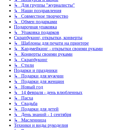
↳ Для группы "журналисты"
↳ Наши поздравления
↳ Совместное творчество
↳ Обмен подарками
Подарочная упаковка
↳ Упаковка подарков
Скрапбукинг, открытки, конверты
↳ Шаблоны для печати на принтере
↳ Кардмейкинг - открытки своими руками
↳ Конверты своими руками
↳ Скрапбукинг
↳ Стили
Подарки и праздники
↳ Подарки для мужчин
↳ Подарки для женщин
↳ Новый год
↳ 14 февраля - день влюбленных
↳ Пасха
↳ Свадьба
↳ Подарки для детей
↳ День знаний - 1 сентября
↳ Масленница
Техники и виды рукоделия