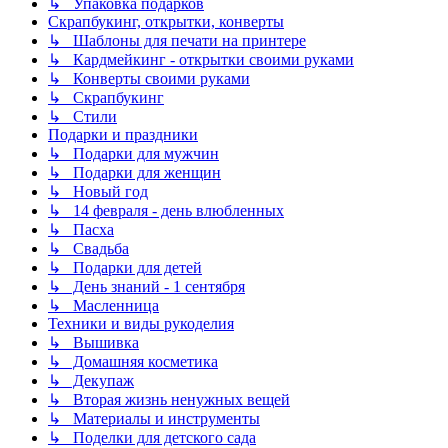
↳ Упаковка подарков
Скрапбукинг, открытки, конверты
↳ Шаблоны для печати на принтере
↳ Кардмейкинг - открытки своими руками
↳ Конверты своими руками
↳ Скрапбукинг
↳ Стили
Подарки и праздники
↳ Подарки для мужчин
↳ Подарки для женщин
↳ Новый год
↳ 14 февраля - день влюбленных
↳ Пасха
↳ Свадьба
↳ Подарки для детей
↳ День знаний - 1 сентября
↳ Масленница
Техники и виды рукоделия
↳ Вышивка
↳ Домашняя косметика
↳ Декупаж
↳ Вторая жизнь ненужных вещей
↳ Материалы и инструменты
↳ Поделки для детского сада