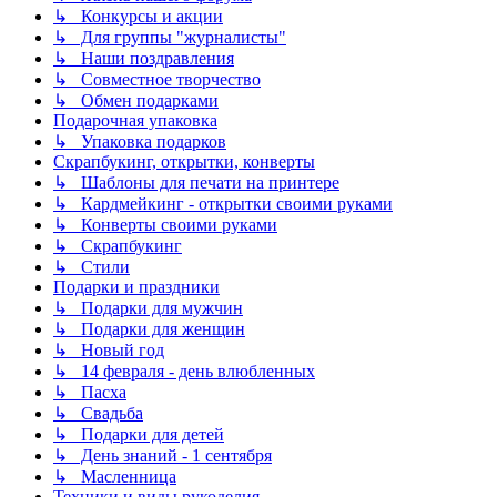
↳ Конкурсы и акции
↳ Для группы "журналисты"
↳ Наши поздравления
↳ Совместное творчество
↳ Обмен подарками
Подарочная упаковка
↳ Упаковка подарков
Скрапбукинг, открытки, конверты
↳ Шаблоны для печати на принтере
↳ Кардмейкинг - открытки своими руками
↳ Конверты своими руками
↳ Скрапбукинг
↳ Стили
Подарки и праздники
↳ Подарки для мужчин
↳ Подарки для женщин
↳ Новый год
↳ 14 февраля - день влюбленных
↳ Пасха
↳ Свадьба
↳ Подарки для детей
↳ День знаний - 1 сентября
↳ Масленница
Техники и виды рукоделия