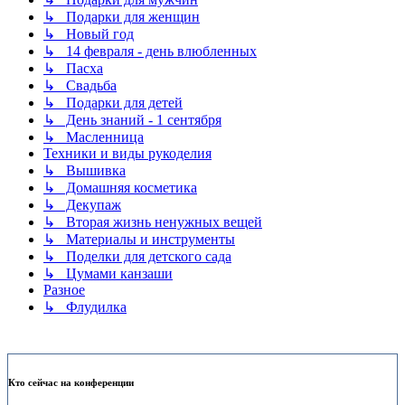
↳ Подарки для женщин
↳ Новый год
↳ 14 февраля - день влюбленных
↳ Пасха
↳ Свадьба
↳ Подарки для детей
↳ День знаний - 1 сентября
↳ Масленница
Техники и виды рукоделия
↳ Вышивка
↳ Домашняя косметика
↳ Декупаж
↳ Вторая жизнь ненужных вещей
↳ Материалы и инструменты
↳ Поделки для детского сада
↳ Цумами канзаши
Разное
↳ Флудилка
Кто сейчас на конференции