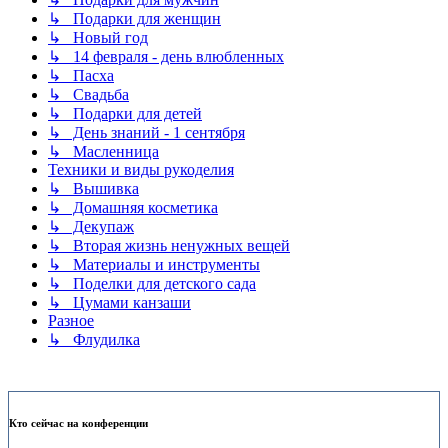
↳ Подарки для женщин
↳ Новый год
↳ 14 февраля - день влюбленных
↳ Пасха
↳ Свадьба
↳ Подарки для детей
↳ День знаний - 1 сентября
↳ Масленница
Техники и виды рукоделия
↳ Вышивка
↳ Домашняя косметика
↳ Декупаж
↳ Вторая жизнь ненужных вещей
↳ Материалы и инструменты
↳ Поделки для детского сада
↳ Цумами канзаши
Разное
↳ Флудилка
Кто сейчас на конференции