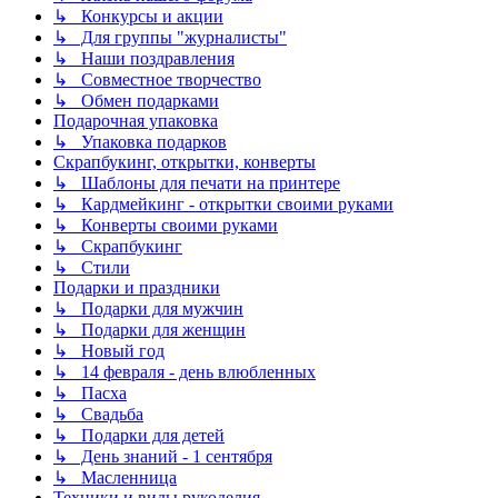
↳ Конкурсы и акции
↳ Для группы "журналисты"
↳ Наши поздравления
↳ Совместное творчество
↳ Обмен подарками
Подарочная упаковка
↳ Упаковка подарков
Скрапбукинг, открытки, конверты
↳ Шаблоны для печати на принтере
↳ Кардмейкинг - открытки своими руками
↳ Конверты своими руками
↳ Скрапбукинг
↳ Стили
Подарки и праздники
↳ Подарки для мужчин
↳ Подарки для женщин
↳ Новый год
↳ 14 февраля - день влюбленных
↳ Пасха
↳ Свадьба
↳ Подарки для детей
↳ День знаний - 1 сентября
↳ Масленница
Техники и виды рукоделия