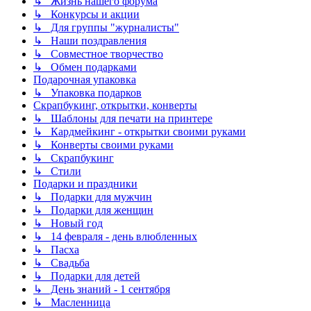
↳ Жизнь нашего форума
↳ Конкурсы и акции
↳ Для группы "журналисты"
↳ Наши поздравления
↳ Совместное творчество
↳ Обмен подарками
Подарочная упаковка
↳ Упаковка подарков
Скрапбукинг, открытки, конверты
↳ Шаблоны для печати на принтере
↳ Кардмейкинг - открытки своими руками
↳ Конверты своими руками
↳ Скрапбукинг
↳ Стили
Подарки и праздники
↳ Подарки для мужчин
↳ Подарки для женщин
↳ Новый год
↳ 14 февраля - день влюбленных
↳ Пасха
↳ Свадьба
↳ Подарки для детей
↳ День знаний - 1 сентября
↳ Масленница