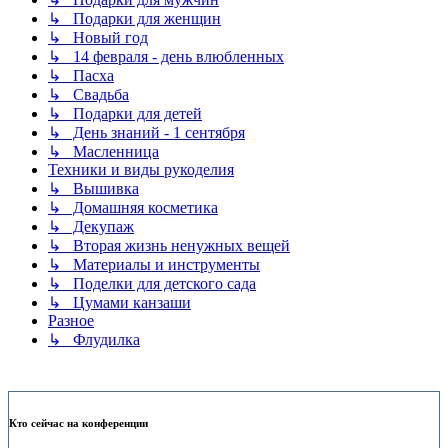
↳ Подарки для женщин
↳ Новый год
↳ 14 февраля - день влюбленных
↳ Пасха
↳ Свадьба
↳ Подарки для детей
↳ День знаний - 1 сентября
↳ Масленница
Техники и виды рукоделия
↳ Вышивка
↳ Домашняя косметика
↳ Декупаж
↳ Вторая жизнь ненужных вещей
↳ Материалы и инструменты
↳ Поделки для детского сада
↳ Цумами канзаши
Разное
↳ Флудилка
Кто сейчас на конференции