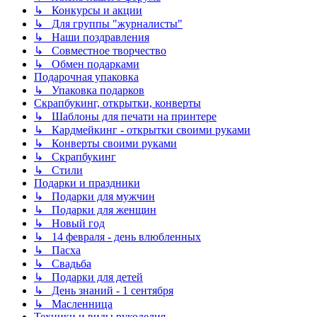
↳ Конкурсы и акции
↳ Для группы "журналисты"
↳ Наши поздравления
↳ Совместное творчество
↳ Обмен подарками
Подарочная упаковка
↳ Упаковка подарков
Скрапбукинг, открытки, конверты
↳ Шаблоны для печати на принтере
↳ Кардмейкинг - открытки своими руками
↳ Конверты своими руками
↳ Скрапбукинг
↳ Стили
Подарки и праздники
↳ Подарки для мужчин
↳ Подарки для женщин
↳ Новый год
↳ 14 февраля - день влюбленных
↳ Пасха
↳ Свадьба
↳ Подарки для детей
↳ День знаний - 1 сентября
↳ Масленница
Техники и виды рукоделия