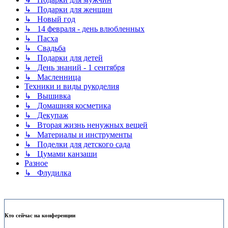
↳ Подарки для женщин
↳ Новый год
↳ 14 февраля - день влюбленных
↳ Пасха
↳ Свадьба
↳ Подарки для детей
↳ День знаний - 1 сентября
↳ Масленница
Техники и виды рукоделия
↳ Вышивка
↳ Домашняя косметика
↳ Декупаж
↳ Вторая жизнь ненужных вещей
↳ Материалы и инструменты
↳ Поделки для детского сада
↳ Цумами канзаши
Разное
↳ Флудилка
Кто сейчас на конференции