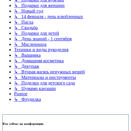
↳ Подарки для женщин
↳ Новый год
↳ 14 февраля - день влюбленных
↳ Пасха
↳ Свадьба
↳ Подарки для детей
↳ День знаний - 1 сентября
↳ Масленница
Техники и виды рукоделия
↳ Вышивка
↳ Домашняя косметика
↳ Декупаж
↳ Вторая жизнь ненужных вещей
↳ Материалы и инструменты
↳ Поделки для детского сада
↳ Цумами канзаши
Разное
↳ Флудилка
Кто сейчас на конференции