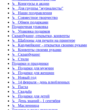
↳ Конкурсы и акции
↳ Для группы "журналисты"
↳ Наши поздравления
↳ Совместное творчество
↳ Обмен подарками
Подарочная упаковка
↳ Упаковка подарков
Скрапбукинг, открытки, конверты
↳ Шаблоны для печати на принтере
↳ Кардмейкинг - открытки своими руками
↳ Конверты своими руками
↳ Скрапбукинг
↳ Стили
Подарки и праздники
↳ Подарки для мужчин
↳ Подарки для женщин
↳ Новый год
↳ 14 февраля - день влюбленных
↳ Пасха
↳ Свадьба
↳ Подарки для детей
↳ День знаний - 1 сентября
↳ Масленница
Техники и виды рукоделия