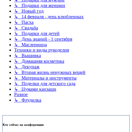
↳ Подарки для женщин
↳ Новый год
↳ 14 февраля - день влюбленных
↳ Пасха
↳ Свадьба
↳ Подарки для детей
↳ День знаний - 1 сентября
↳ Масленница
Техники и виды рукоделия
↳ Вышивка
↳ Домашняя косметика
↳ Декупаж
↳ Вторая жизнь ненужных вещей
↳ Материалы и инструменты
↳ Поделки для детского сада
↳ Цумами канзаши
Разное
↳ Флудилка
Кто сейчас на конференции