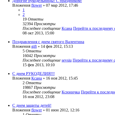
Дорогие рукодельницы! С праздником!
Вложения
flower
» 07 мар 2012, 17:46
1
2
19
Ответы
32394
Просмотры
Последнее сообщение
Ксана
Перейти к последнему
08 окт 2013, 15:00
Поздравления с днем святого Валентина
Вложения
gift
» 14 фев 2012, 15:13
5
Ответы
16042
Просмотры
Последнее сообщение
sevsiu
Перейти к последнему
15 фев 2013, 10:10
С днем РУКОДЕЛИЯ!!!
Вложения
Ксана
» 16 ноя 2012, 15:45
2
Ответы
19867
Просмотры
Последнее сообщение
Ксюничка
Перейти к послед
16 ноя 2012, 23:08
С днем защиты детей!
Вложения
flower
» 01 июн 2012, 12:16
1
Ответы