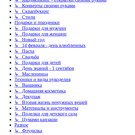
↳ Конверты своими руками
↳ Скрапбукинг
↳ Стили
Подарки и праздники
↳ Подарки для мужчин
↳ Подарки для женщин
↳ Новый год
↳ 14 февраля - день влюбленных
↳ Пасха
↳ Свадьба
↳ Подарки для детей
↳ День знаний - 1 сентября
↳ Масленница
Техники и виды рукоделия
↳ Вышивка
↳ Домашняя косметика
↳ Декупаж
↳ Вторая жизнь ненужных вещей
↳ Материалы и инструменты
↳ Поделки для детского сада
↳ Цумами канзаши
Разное
↳ Флудилка