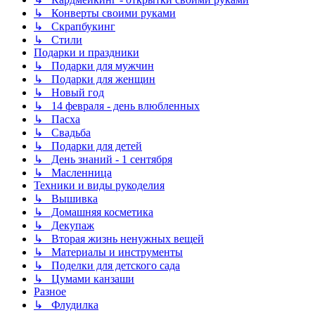
↳ Конверты своими руками
↳ Скрапбукинг
↳ Стили
Подарки и праздники
↳ Подарки для мужчин
↳ Подарки для женщин
↳ Новый год
↳ 14 февраля - день влюбленных
↳ Пасха
↳ Свадьба
↳ Подарки для детей
↳ День знаний - 1 сентября
↳ Масленница
Техники и виды рукоделия
↳ Вышивка
↳ Домашняя косметика
↳ Декупаж
↳ Вторая жизнь ненужных вещей
↳ Материалы и инструменты
↳ Поделки для детского сада
↳ Цумами канзаши
Разное
↳ Флудилка