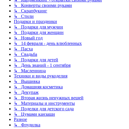
↳ Конверты своими руками
↳ Скрапбукинг
↳ Стили
Подарки и праздники
↳ Подарки для мужчин
↳ Подарки для женщин
↳ Новый год
↳ 14 февраля - день влюбленных
↳ Пасха
↳ Свадьба
↳ Подарки для детей
↳ День знаний - 1 сентября
↳ Масленница
Техники и виды рукоделия
↳ Вышивка
↳ Домашняя косметика
↳ Декупаж
↳ Вторая жизнь ненужных вещей
↳ Материалы и инструменты
↳ Поделки для детского сада
↳ Цумами канзаши
Разное
↳ Флудилка