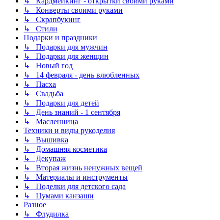
↳ Кардмейкинг - открытки своими руками
↳ Конверты своими руками
↳ Скрапбукинг
↳ Стили
Подарки и праздники
↳ Подарки для мужчин
↳ Подарки для женщин
↳ Новый год
↳ 14 февраля - день влюбленных
↳ Пасха
↳ Свадьба
↳ Подарки для детей
↳ День знаний - 1 сентября
↳ Масленница
Техники и виды рукоделия
↳ Вышивка
↳ Домашняя косметика
↳ Декупаж
↳ Вторая жизнь ненужных вещей
↳ Материалы и инструменты
↳ Поделки для детского сада
↳ Цумами канзаши
Разное
↳ Флудилка