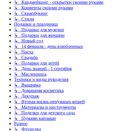
↳ Кардмейкинг - открытки своими руками
↳ Конверты своими руками
↳ Скрапбукинг
↳ Стили
Подарки и праздники
↳ Подарки для мужчин
↳ Подарки для женщин
↳ Новый год
↳ 14 февраля - день влюбленных
↳ Пасха
↳ Свадьба
↳ Подарки для детей
↳ День знаний - 1 сентября
↳ Масленница
Техники и виды рукоделия
↳ Вышивка
↳ Домашняя косметика
↳ Декупаж
↳ Вторая жизнь ненужных вещей
↳ Материалы и инструменты
↳ Поделки для детского сада
↳ Цумами канзаши
Разное
↳ Флудилка