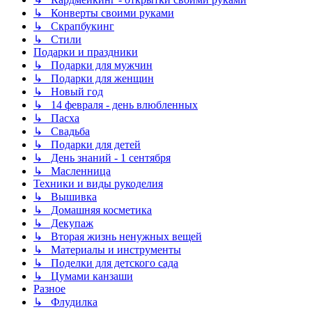
↳ Конверты своими руками
↳ Скрапбукинг
↳ Стили
Подарки и праздники
↳ Подарки для мужчин
↳ Подарки для женщин
↳ Новый год
↳ 14 февраля - день влюбленных
↳ Пасха
↳ Свадьба
↳ Подарки для детей
↳ День знаний - 1 сентября
↳ Масленница
Техники и виды рукоделия
↳ Вышивка
↳ Домашняя косметика
↳ Декупаж
↳ Вторая жизнь ненужных вещей
↳ Материалы и инструменты
↳ Поделки для детского сада
↳ Цумами канзаши
Разное
↳ Флудилка