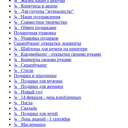
↳ Жизнь нашего форума
↳ Конкурсы и акции
↳ Для группы "журналисты"
↳ Наши поздравления
↳ Совместное творчество
↳ Обмен подарками
Подарочная упаковка
↳ Упаковка подарков
Скрапбукинг, открытки, конверты
↳ Шаблоны для печати на принтере
↳ Кардмейкинг - открытки своими руками
↳ Конверты своими руками
↳ Скрапбукинг
↳ Стили
Подарки и праздники
↳ Подарки для мужчин
↳ Подарки для женщин
↳ Новый год
↳ 14 февраля - день влюбленных
↳ Пасха
↳ Свадьба
↳ Подарки для детей
↳ День знаний - 1 сентября
↳ Масленница