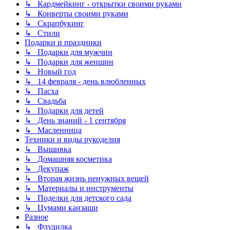
↳ Кардмейкинг - открытки своими руками
↳ Конверты своими руками
↳ Скрапбукинг
↳ Стили
Подарки и праздники
↳ Подарки для мужчин
↳ Подарки для женщин
↳ Новый год
↳ 14 февраля - день влюбленных
↳ Пасха
↳ Свадьба
↳ Подарки для детей
↳ День знаний - 1 сентября
↳ Масленница
Техники и виды рукоделия
↳ Вышивка
↳ Домашняя косметика
↳ Декупаж
↳ Вторая жизнь ненужных вещей
↳ Материалы и инструменты
↳ Поделки для детского сада
↳ Цумами канзаши
Разное
↳ Флудилка