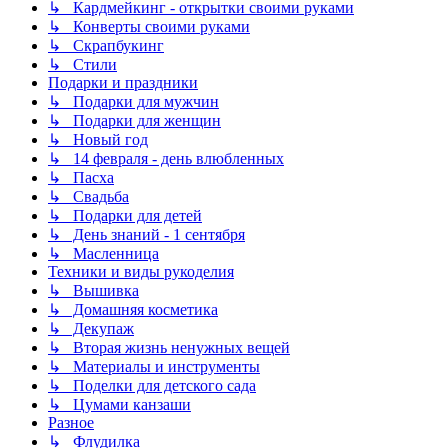
↳ Кардмейкинг - открытки своими руками
↳ Конверты своими руками
↳ Скрапбукинг
↳ Стили
Подарки и праздники
↳ Подарки для мужчин
↳ Подарки для женщин
↳ Новый год
↳ 14 февраля - день влюбленных
↳ Пасха
↳ Свадьба
↳ Подарки для детей
↳ День знаний - 1 сентября
↳ Масленница
Техники и виды рукоделия
↳ Вышивка
↳ Домашняя косметика
↳ Декупаж
↳ Вторая жизнь ненужных вещей
↳ Материалы и инструменты
↳ Поделки для детского сада
↳ Цумами канзаши
Разное
↳ Флудилка