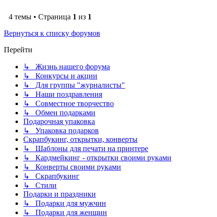
4 темы • Страница
1
из
1
Вернуться к списку форумов
Перейти
↳ Жизнь нашего форума
↳ Конкурсы и акции
↳ Для группы "журналисты"
↳ Наши поздравления
↳ Совместное творчество
↳ Обмен подарками
Подарочная упаковка
↳ Упаковка подарков
Скрапбукинг, открытки, конверты
↳ Шаблоны для печати на принтере
↳ Кардмейкинг - открытки своими руками
↳ Конверты своими руками
↳ Скрапбукинг
↳ Стили
Подарки и праздники
↳ Подарки для мужчин
↳ Подарки для женщин