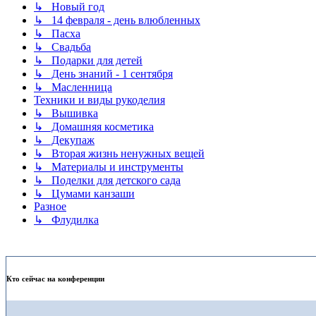
↳ Новый год
↳ 14 февраля - день влюбленных
↳ Пасха
↳ Свадьба
↳ Подарки для детей
↳ День знаний - 1 сентября
↳ Масленница
Техники и виды рукоделия
↳ Вышивка
↳ Домашняя косметика
↳ Декупаж
↳ Вторая жизнь ненужных вещей
↳ Материалы и инструменты
↳ Поделки для детского сада
↳ Цумами канзаши
Разное
↳ Флудилка
Кто сейчас на конференции