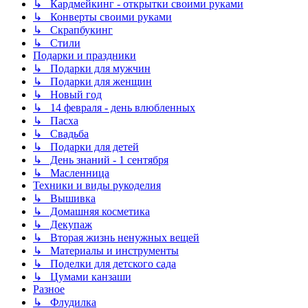
↳ Кардмейкинг - открытки своими руками
↳ Конверты своими руками
↳ Скрапбукинг
↳ Стили
Подарки и праздники
↳ Подарки для мужчин
↳ Подарки для женщин
↳ Новый год
↳ 14 февраля - день влюбленных
↳ Пасха
↳ Свадьба
↳ Подарки для детей
↳ День знаний - 1 сентября
↳ Масленница
Техники и виды рукоделия
↳ Вышивка
↳ Домашняя косметика
↳ Декупаж
↳ Вторая жизнь ненужных вещей
↳ Материалы и инструменты
↳ Поделки для детского сада
↳ Цумами канзаши
Разное
↳ Флудилка