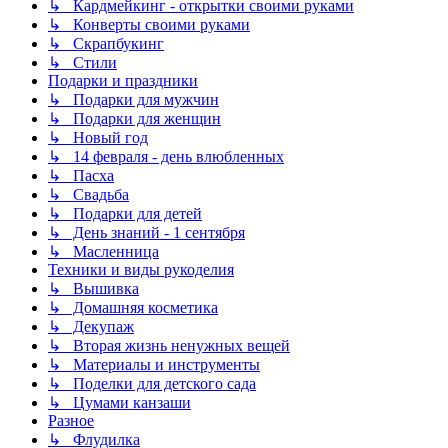
↳ Кардмейкинг - открытки своими руками
↳ Конверты своими руками
↳ Скрапбукинг
↳ Стили
Подарки и праздники
↳ Подарки для мужчин
↳ Подарки для женщин
↳ Новый год
↳ 14 февраля - день влюбленных
↳ Пасха
↳ Свадьба
↳ Подарки для детей
↳ День знаний - 1 сентября
↳ Масленница
Техники и виды рукоделия
↳ Вышивка
↳ Домашняя косметика
↳ Декупаж
↳ Вторая жизнь ненужных вещей
↳ Материалы и инструменты
↳ Поделки для детского сада
↳ Цумами канзаши
Разное
↳ Флудилка