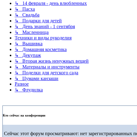
↳ 14 февраля - день влюбленных
↳ Пасха
↳ Свадьба
↳ Подарки для детей
↳ День знаний - 1 сентября
↳ Масленница
Техники и виды рукоделия
↳ Вышивка
↳ Домашняя косметика
↳ Декупаж
↳ Вторая жизнь ненужных вещей
↳ Материалы и инструменты
↳ Поделки для детского сада
↳ Цумами канзаши
Разное
↳ Флудилка
Кто сейчас на конференции
Сейчас этот форум просматривают: нет зарегистрированных по