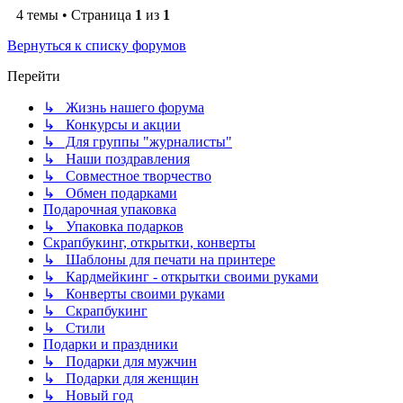
4 темы • Страница
1
из
1
Вернуться к списку форумов
Перейти
↳ Жизнь нашего форума
↳ Конкурсы и акции
↳ Для группы "журналисты"
↳ Наши поздравления
↳ Совместное творчество
↳ Обмен подарками
Подарочная упаковка
↳ Упаковка подарков
Скрапбукинг, открытки, конверты
↳ Шаблоны для печати на принтере
↳ Кардмейкинг - открытки своими руками
↳ Конверты своими руками
↳ Скрапбукинг
↳ Стили
Подарки и праздники
↳ Подарки для мужчин
↳ Подарки для женщин
↳ Новый год