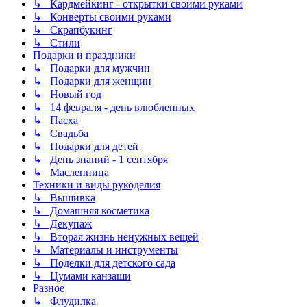
↳ Кардмейкинг - открытки своими руками
↳ Конверты своими руками
↳ Скрапбукинг
↳ Стили
Подарки и праздники
↳ Подарки для мужчин
↳ Подарки для женщин
↳ Новый год
↳ 14 февраля - день влюбленных
↳ Пасха
↳ Свадьба
↳ Подарки для детей
↳ День знаний - 1 сентября
↳ Масленница
Техники и виды рукоделия
↳ Вышивка
↳ Домашняя косметика
↳ Декупаж
↳ Вторая жизнь ненужных вещей
↳ Материалы и инструменты
↳ Поделки для детского сада
↳ Цумами канзаши
Разное
↳ Флудилка