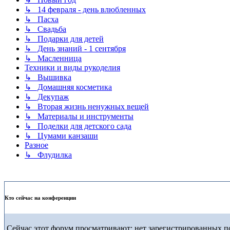
↳ 14 февраля - день влюбленных
↳ Пасха
↳ Свадьба
↳ Подарки для детей
↳ День знаний - 1 сентября
↳ Масленница
Техники и виды рукоделия
↳ Вышивка
↳ Домашняя косметика
↳ Декупаж
↳ Вторая жизнь ненужных вещей
↳ Материалы и инструменты
↳ Поделки для детского сада
↳ Цумами канзаши
Разное
↳ Флудилка
Кто сейчас на конференции
Сейчас этот форум просматривают: нет зарегистрированных по