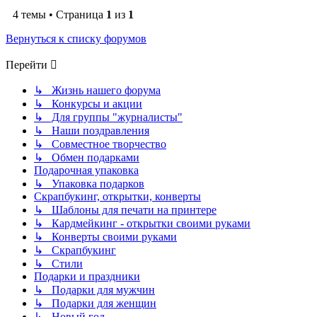
4 темы • Страница
1
из
1
Вернуться к списку форумов
Перейти
↳ Жизнь нашего форума
↳ Конкурсы и акции
↳ Для группы "журналисты"
↳ Наши поздравления
↳ Совместное творчество
↳ Обмен подарками
Подарочная упаковка
↳ Упаковка подарков
Скрапбукинг, открытки, конверты
↳ Шаблоны для печати на принтере
↳ Кардмейкинг - открытки своими руками
↳ Конверты своими руками
↳ Скрапбукинг
↳ Стили
Подарки и праздники
↳ Подарки для мужчин
↳ Подарки для женщин
↳ Новый год