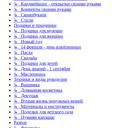
↳ Кардмейкинг - открытки своими руками
↳ Конверты своими руками
↳ Скрапбукинг
↳ Стили
Подарки и праздники
↳ Подарки для мужчин
↳ Подарки для женщин
↳ Новый год
↳ 14 февраля - день влюбленных
↳ Пасха
↳ Свадьба
↳ Подарки для детей
↳ День знаний - 1 сентября
↳ Масленница
Техники и виды рукоделия
↳ Вышивка
↳ Домашняя косметика
↳ Декупаж
↳ Вторая жизнь ненужных вещей
↳ Материалы и инструменты
↳ Поделки для детского сада
↳ Цумами канзаши
Разное
↳ Флудилка