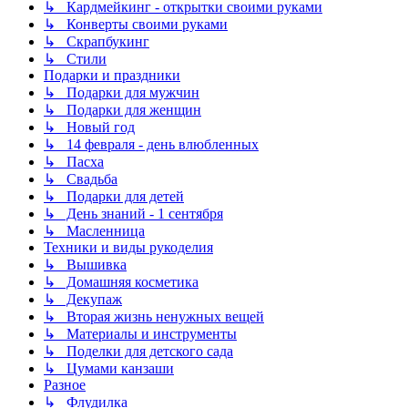
↳ Кардмейкинг - открытки своими руками
↳ Конверты своими руками
↳ Скрапбукинг
↳ Стили
Подарки и праздники
↳ Подарки для мужчин
↳ Подарки для женщин
↳ Новый год
↳ 14 февраля - день влюбленных
↳ Пасха
↳ Свадьба
↳ Подарки для детей
↳ День знаний - 1 сентября
↳ Масленница
Техники и виды рукоделия
↳ Вышивка
↳ Домашняя косметика
↳ Декупаж
↳ Вторая жизнь ненужных вещей
↳ Материалы и инструменты
↳ Поделки для детского сада
↳ Цумами канзаши
Разное
↳ Флудилка