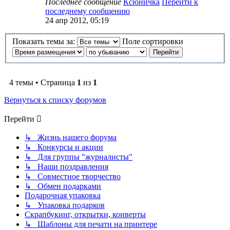
Последнее сообщение
Ксюничка
Перейти к
последнему сообщению
24 апр 2012, 05:19
Показать темы за:
Поле сортировки
4 темы • Страница
1
из
1
Вернуться к списку форумов
Перейти
↳ Жизнь нашего форума
↳ Конкурсы и акции
↳ Для группы "журналисты"
↳ Наши поздравления
↳ Совместное творчество
↳ Обмен подарками
Подарочная упаковка
↳ Упаковка подарков
Скрапбукинг, открытки, конверты
↳ Шаблоны для печати на принтере