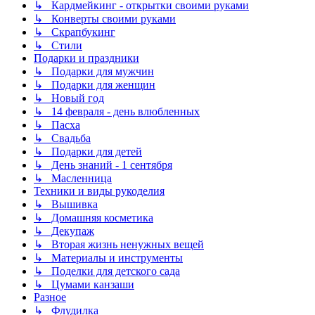
↳ Кардмейкинг - открытки своими руками
↳ Конверты своими руками
↳ Скрапбукинг
↳ Стили
Подарки и праздники
↳ Подарки для мужчин
↳ Подарки для женщин
↳ Новый год
↳ 14 февраля - день влюбленных
↳ Пасха
↳ Свадьба
↳ Подарки для детей
↳ День знаний - 1 сентября
↳ Масленница
Техники и виды рукоделия
↳ Вышивка
↳ Домашняя косметика
↳ Декупаж
↳ Вторая жизнь ненужных вещей
↳ Материалы и инструменты
↳ Поделки для детского сада
↳ Цумами канзаши
Разное
↳ Флудилка